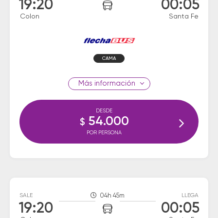
19:20
00:05
Colon
Santa Fe
CAMA
información
DESDE
54.000
$
POR PERSONA
SALE
04h 45m
LLEGA
19:20
00:05