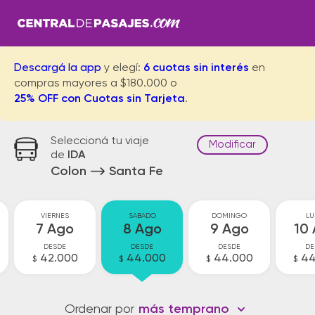
Descargá la app
y elegí:
6 cuotas sin interés
en
compras mayores a $180.000 o
25% OFF con Cuotas sin Tarjeta
.
Seleccioná tu viaje
Modificar
de
IDA
Colon
Santa Fe
VIERNES
SABADO
DOMINGO
LU
7 Ago
8 Ago
9 Ago
10
DESDE
DESDE
DESDE
DE
42.000
44.000
44.000
44
$
$
$
$
Ordenar por
más temprano