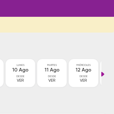
LUNES
MARTES
MIÉRCOLES
JU
10 Ago
11 Ago
12 Ago
13
DESDE
DESDE
DESDE
D
VER
VER
VER
V