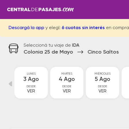
Descargá la app
y elegí:
6 cuotas sin interés
en compra
Seleccioná tu viaje de
IDA
Colonia 25 de Mayo
Cinco Saltos
GO
LUNES
MARTES
MIÉRCOLES
go
3 Ago
4 Ago
5 Ago
DESDE
DESDE
DESDE
VER
VER
VER