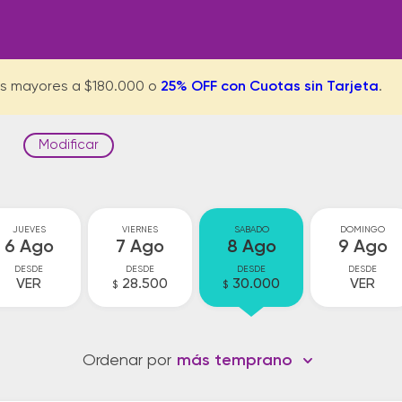
s mayores a $180.000 o
25% OFF con Cuotas sin Tarjeta
.
Modificar
JUEVES
VIERNES
SABADO
DOMINGO
6 Ago
7 Ago
8 Ago
9 Ago
DESDE
DESDE
DESDE
DESDE
VER
28.500
30.000
VER
$
$
Ordenar por
más temprano