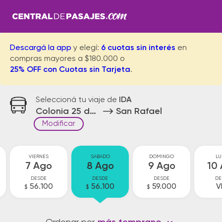
Descargá la app
y elegí:
6 cuotas sin interés
en
compras mayores a $180.000 o
25% OFF con Cuotas sin Tarjeta
.
Seleccioná tu viaje de
IDA
Colonia 25 de Mayo
San Rafael
Modificar
VIERNES
SABADO
DOMINGO
LU
7 Ago
8 Ago
9 Ago
10
DESDE
DESDE
DESDE
DE
56.100
56.100
59.000
V
$
$
$