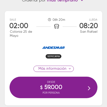
Ordenar por
más temprano
SALE
06h 20m
LLEGA
02:00
08:20
Colonia 25 de
San Rafael
Mayo
SEMICAMA
información
DESDE
59.000
$
POR PERSONA