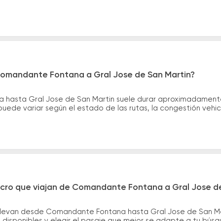
Comandante Fontana a Gral Jose de San Martin?
 hasta Gral Jose de San Martin suele durar aproximadamente
uede variar según el estado de las rutas, la congestión vehic
icro que viajan de Comandante Fontana a Gral Jose d
llevan desde Comandante Fontana hasta Gral Jose de San Mar
disponibles y elegir el pasaje que mejor se adapte a tu bús