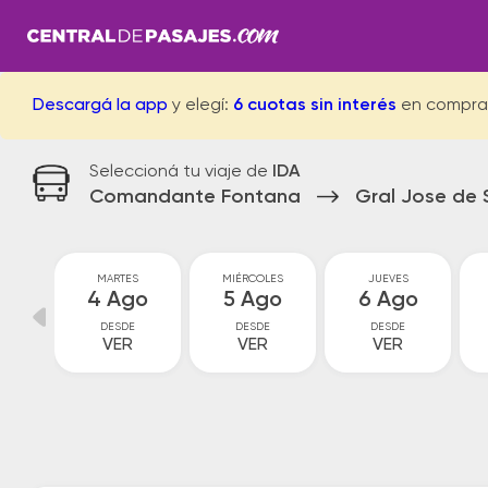
Descargá la app
y elegí:
6 cuotas sin interés
en compra
Seleccioná tu viaje de
IDA
Comandante Fontana
Gral Jose de 
MARTES
MIÉRCOLES
JUEVES
go
4 Ago
5 Ago
6 Ago
DESDE
DESDE
DESDE
VER
VER
VER