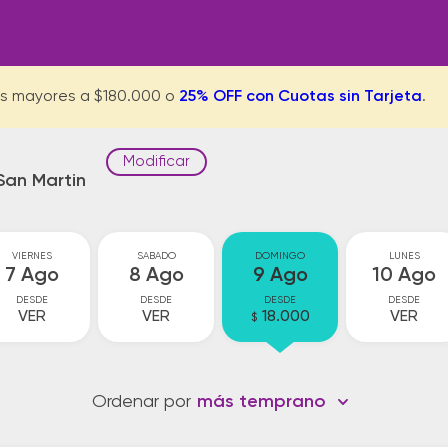
s mayores a $180.000 o
25% OFF con Cuotas sin Tarjeta
.
Modificar
San Martin
VIERNES
SABADO
DOMINGO
LUNES
7 Ago
8 Ago
9 Ago
10 Ago
DESDE
DESDE
DESDE
DESDE
VER
VER
18.000
VER
$
Ordenar por
más temprano