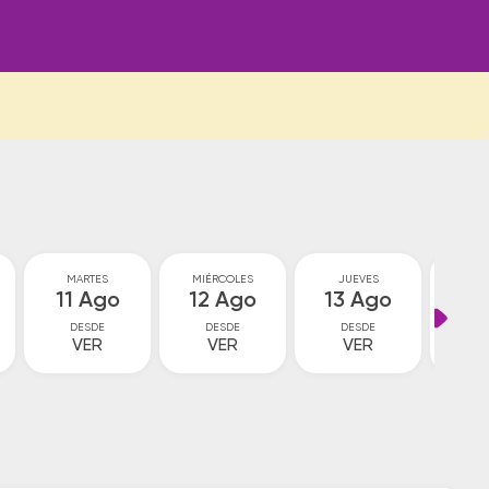
MARTES
MIÉRCOLES
JUEVES
VI
11 Ago
12 Ago
13 Ago
14
DESDE
DESDE
DESDE
D
VER
VER
VER
V