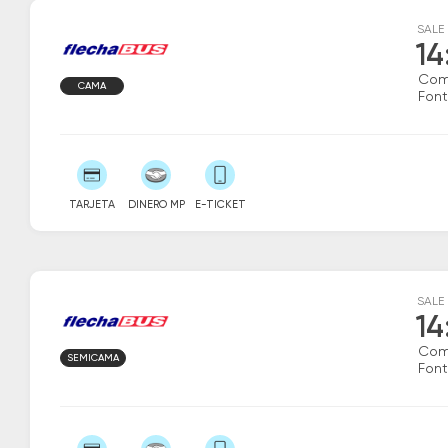
SALE
14
Com
CAMA
Fon
TARJETA
DINERO MP
E-TICKET
SALE
14
Com
SEMICAMA
Fon