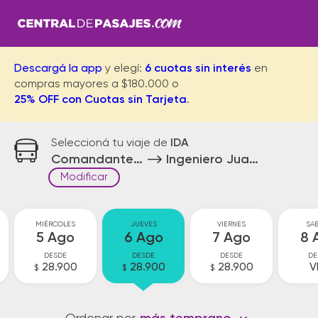
Descargá la app
y elegí:
6 cuotas sin interés
en
compras mayores a $180.000 o
25% OFF con Cuotas sin Tarjeta
.
Seleccioná tu viaje de
IDA
Comandante Fontana
Ingeniero Juarez
Modificar
MIÉRCOLES
JUEVES
VIERNES
SA
5 Ago
6 Ago
7 Ago
8 
DESDE
DESDE
DESDE
DE
28.900
28.900
28.900
V
$
$
$