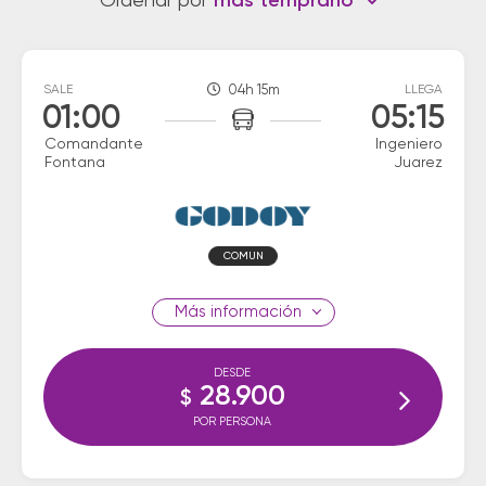
Ordenar por
más temprano
SALE
04h 15m
LLEGA
01:00
05:15
Comandante
Ingeniero
Fontana
Juarez
COMUN
información
DESDE
28.900
$
POR PERSONA