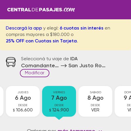
Descargá la app
y elegí:
6 cuotas sin interés
en
compras mayores a $180.000 o
25% OFF con Cuotas sin Tarjeta
.
Seleccioná tu viaje de
IDA
Comandante Fontana
San Justo Rotonda
Modificar
JUEVES
VIERNES
SABADO
DOM
6 Ago
7 Ago
8 Ago
9 
DESDE
DESDE
DESDE
DE
106.600
124.900
VER
V
$
$