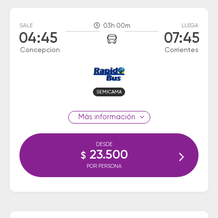
SALE
03h 00m
LLEGA
04:45
07:45
Concepcion
Corrientes
SEMICAMA
información
DESDE
23.500
$
POR PERSONA