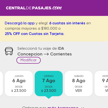
Descargá la app
y elegí:
6 cuotas sin interés
en
compras mayores a $180.000 o
25% OFF con Cuotas sin Tarjeta
.
Seleccioná tu viaje de
IDA
Concepcion
Corrientes
Modificar
JUEVES
VIERNES
SABADO
DOM
6 Ago
7 Ago
8 Ago
9 
DESDE
DESDE
DESDE
DE
23.500
23.500
VER
V
$
$