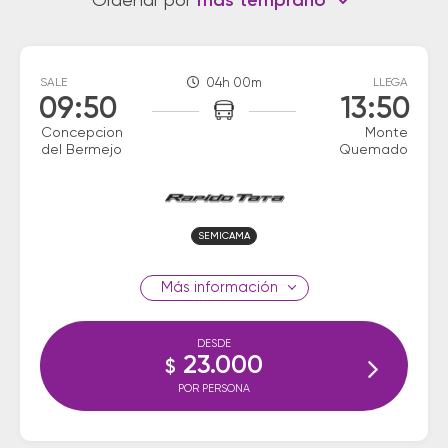
Ordenar por
más temprano
SALE
04h 00m
LLEGA
09:50
13:50
Concepcion
Monte
del Bermejo
Quemado
SEMICAMA
información
DESDE
23.000
$
POR PERSONA