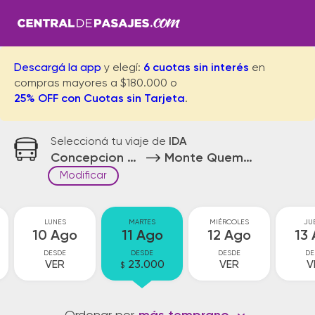
Descargá la app
y elegí:
6 cuotas sin interés
en
compras mayores a $180.000 o
25% OFF con Cuotas sin Tarjeta
.
Seleccioná tu viaje de
IDA
Concepcion del Bermejo
Monte Quemado
Modificar
LUNES
MARTES
MIÉRCOLES
JU
10 Ago
11 Ago
12 Ago
13
DESDE
DESDE
DESDE
DE
VER
23.000
VER
V
$