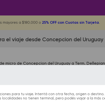
s mayores a $180.000 o
25% OFF con Cuotas sin Tarjeta
.
ra el viaje desde Concepcion del Uruguay a
de micro de Concepcion del Uruguay a Term. Dellepian
on del Uruguay queda ubicada en Av. Constituyentes 51. La t
. Perito Moreno 3950 - C.A.B.A. En las terminales de bus podrá
información que te facilitarán la partida y el arribo durante t
nes para tu viaje. Intentá con otra fecha, origen o destino. 
 localidades no tienen terminal, pero podés viajar a la más 