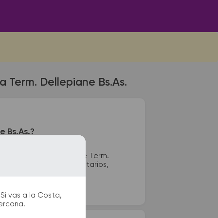
 Term. Dellepiane Bs.As.
e Bs.As.?
erminal de colectivos de Term.
s encontrar kioscos, sanitarios,
u viaje.
Si vas a la Costa,
cercana.