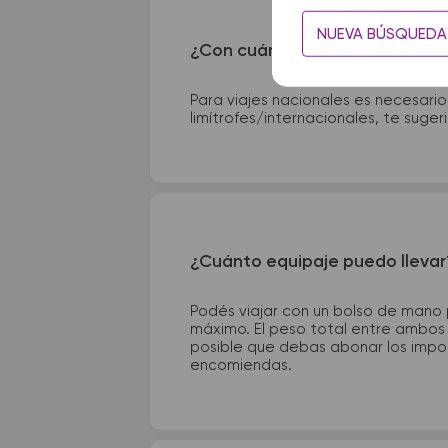
NUEVA BÚSQUEDA
¿Con cuánta anticipación debo
Para viajes nacionales es necesario
limítrofes/internacionales, te suge
¿Cuánto equipaje puedo llevar
Podés viajar con un bolso de mano
máximo. El peso total entre ambos e
posible que debas abonar los impor
encomiendas.