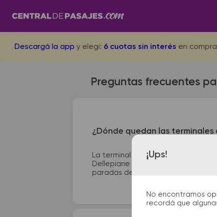
Descargá la app
y elegí:
6 cuotas sin interés
en compra
Preguntas frecuentes pa
¿Dónde quedan las terminales 
¡Ups!
La terminal de ómnibus de Concepci
Dellepiane Bs.As. se encuentra en Av
paradas de taxi o remis y puntos de 
No encontramos opcio
recordá que algunas