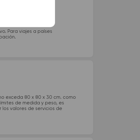
vo. Para viajes a países
ipación.
 no exceda 80 x 80 x 30 cm. como
 límites de medida y peso, es
los valores de servicios de