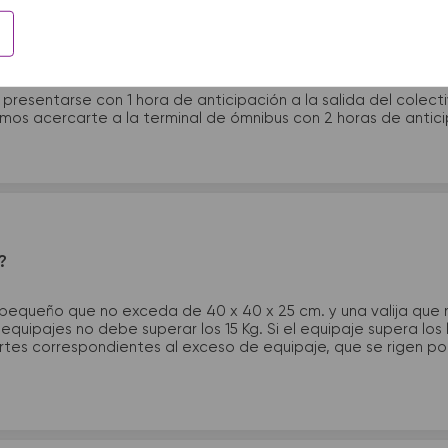
 presentarme en la terminal de micros?
 presentarse con 1 hora de anticipación a la salida del colecti
rimos acercarte a la terminal de ómnibus con 2 horas de antic
?
 pequeño que no exceda de 40 x 40 x 25 cm. y una valija que
quipajes no debe superar los 15 Kg. Si el equipaje supera los
tes correspondientes al exceso de equipaje, que se rigen por 