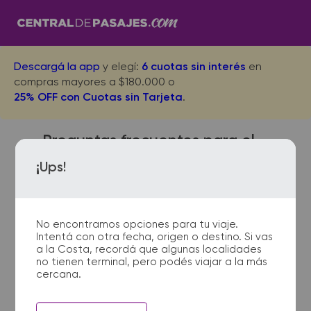
Descargá la app
y elegí:
6 cuotas sin interés
en
compras mayores a $180.000 o
25% OFF con Cuotas sin Tarjeta
.
Preguntas frecuentes para el
viaje desde Copahue a
¡Ups!
Zapala
No encontramos opciones para tu viaje.
Intentá con otra fecha, origen o destino. Si vas
¿Con cuánta anticipación
a la Costa, recordá que algunas localidades
no tienen terminal, pero podés viajar a la más
debo presentarme en la
cercana.
terminal de micros?