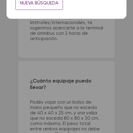
Para viajes nacionales es
NUEVA BÚSQUEDA
necesario presentarse con 1 hora
de anticipación a la salida del
colectivo. Para viajes a países
limítrofes/internacionales, te
sugerimos acercarte a la terminal
de ómnibus con 2 horas de
anticipación.
¿Cuánto equipaje puedo
llevar?
Podés viajar con un bolso de
mano pequeño que no exceda
de 40 x 40 x 25 cm. y una valija
que no exceda 80 x 80 x 30 cm.
como máximo. El peso total
entre ambos equipajes no debe