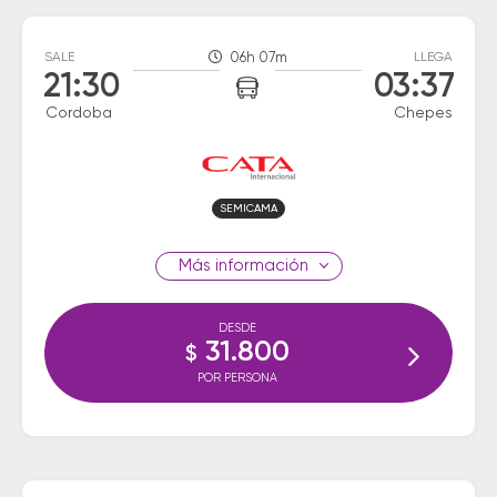
SALE
06h 07m
LLEGA
21:30
03:37
Cordoba
Chepes
SEMICAMA
información
DESDE
31.800
$
POR PERSONA