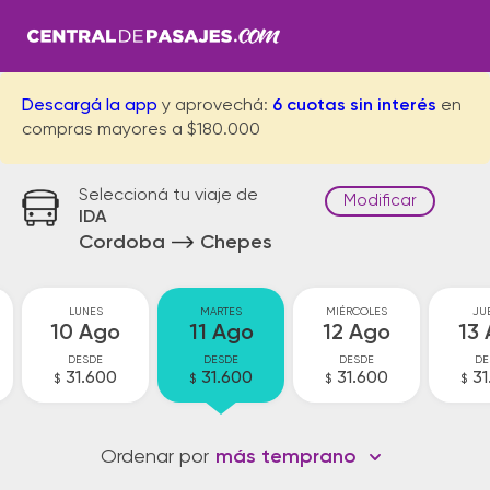
Descargá la app
y aprovechá:
6 cuotas sin interés
en
compras mayores a $180.000
Seleccioná tu viaje de
Modificar
IDA
Cordoba
Chepes
LUNES
MARTES
MIÉRCOLES
JU
10 Ago
11 Ago
12 Ago
13
DESDE
DESDE
DESDE
DE
31.600
31.600
31.600
31
$
$
$
$
Ordenar por
más temprano