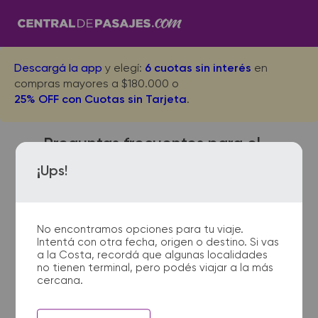
Descargá la app
y elegí:
6 cuotas sin interés
en
compras mayores a $180.000 o
25% OFF con Cuotas sin Tarjeta
.
Preguntas frecuentes para el
viaje desde Cordoba a
¡Ups!
Guamini
No encontramos opciones para tu viaje.
Intentá con otra fecha, origen o destino. Si vas
¿Dónde quedan las
a la Costa, recordá que algunas localidades
no tienen terminal, pero podés viajar a la más
terminales de micro de
cercana.
Cordoba a Guamini?