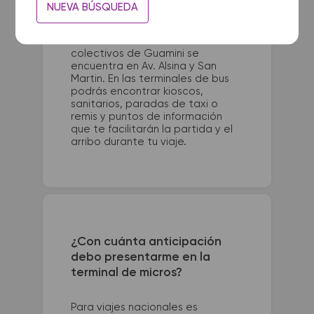
La terminal de ómnibus de
NUEVA BÚSQUEDA
Cordoba queda ubicada en
Terminal - Bv. Juan Domingo
Perón 380. La terminal de
colectivos de Guamini se
encuentra en Av. Alsina y San
Martin. En las terminales de bus
podrás encontrar kioscos,
sanitarios, paradas de taxi o
remis y puntos de información
que te facilitarán la partida y el
arribo durante tu viaje.
¿Con cuánta anticipación
debo presentarme en la
terminal de micros?
Para viajes nacionales es