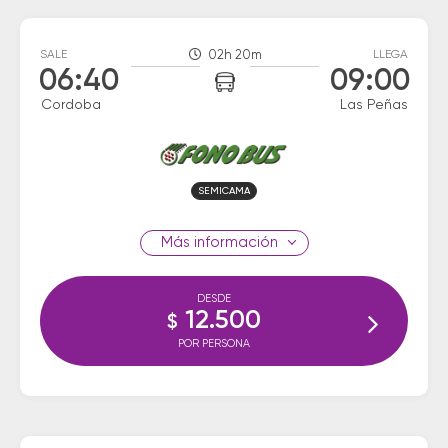
SALE
02h 20m
LLEGA
06:40
09:00
Cordoba
Las Peñas
SEMICAMA
información
DESDE
12.500
$
POR PERSONA