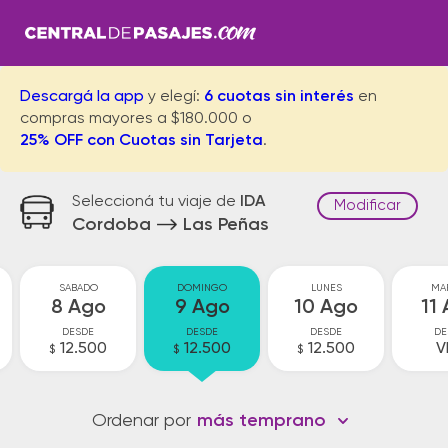
Descargá la app
y elegí:
6 cuotas sin interés
en
compras mayores a $180.000 o
25% OFF con Cuotas sin Tarjeta
.
Seleccioná tu viaje de
IDA
Modificar
Cordoba
Las Peñas
SABADO
DOMINGO
LUNES
MA
8 Ago
9 Ago
10 Ago
11
DESDE
DESDE
DESDE
DE
12.500
12.500
12.500
V
$
$
$
Ordenar por
más temprano