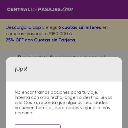
Descargá la app
y elegí:
6 cuotas sin interés
en
compras mayores a $180.000 o
25% OFF con Cuotas sin Tarjeta
.
Preguntas frecuentes para el
viaje desde Cordoba a
¡Ups!
Piriapolis
No encontramos opciones para tu viaje.
Intentá con otra fecha, origen o destino. Si vas
¿Dónde quedan las
a la Costa, recordá que algunas localidades
no tienen terminal, pero podés viajar a la más
terminales de micro de
cercana.
Cordoba a Piriapolis?