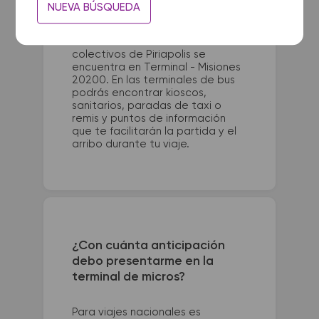
La terminal de ómnibus de
NUEVA BÚSQUEDA
Cordoba queda ubicada en
Terminal - Bv. Juan Domingo
Perón 380. La terminal de
colectivos de Piriapolis se
encuentra en Terminal - Misiones
20200. En las terminales de bus
podrás encontrar kioscos,
sanitarios, paradas de taxi o
remis y puntos de información
que te facilitarán la partida y el
arribo durante tu viaje.
¿Con cuánta anticipación
debo presentarme en la
terminal de micros?
Para viajes nacionales es