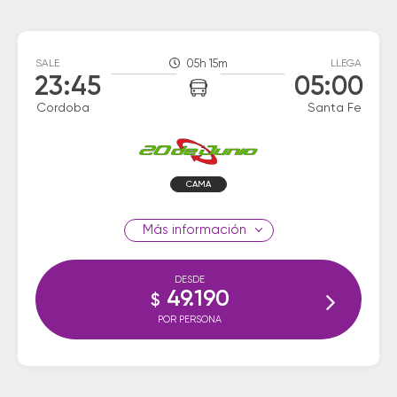
SALE
05h 15m
LLEGA
23:45
05:00
Cordoba
Santa Fe
CAMA
información
DESDE
49.190
$
POR PERSONA