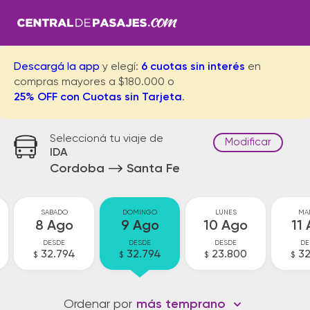
Descargá la app
y elegí:
6 cuotas sin interés
en
compras mayores a $180.000 o
25% OFF con Cuotas sin Tarjeta
.
Seleccioná tu viaje de
Modificar
IDA
Cordoba
Santa Fe
SABADO
DOMINGO
LUNES
MA
8 Ago
9 Ago
10 Ago
11
DESDE
DESDE
DESDE
DE
32.794
32.794
23.800
32
$
$
$
$
Ordenar por
más temprano