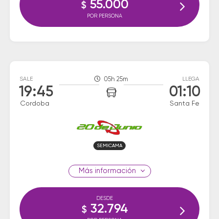
55.000
$
POR PERSONA
SALE
05h 25m
LLEGA
19:45
01:10
Cordoba
Santa Fe
SEMICAMA
información
DESDE
32.794
$