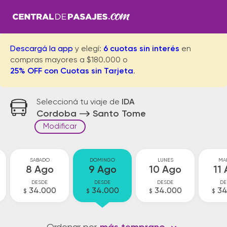
Descargá la app
y elegí:
6 cuotas sin interés
en
compras mayores a $180.000 o
25% OFF con Cuotas sin Tarjeta
.
Seleccioná tu viaje de
IDA
Cordoba
Santo Tome
Modificar
SABADO
DOMINGO
LUNES
MA
8 Ago
9 Ago
10 Ago
11
DESDE
DESDE
DESDE
DE
34.000
34.000
34.000
34
$
$
$
$