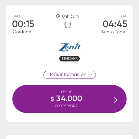
SALE
04h 30m
LLEGA
00:15
04:45
Cordoba
Santo Tome
SEMICAMA
información
DESDE
34.000
$
POR PERSONA