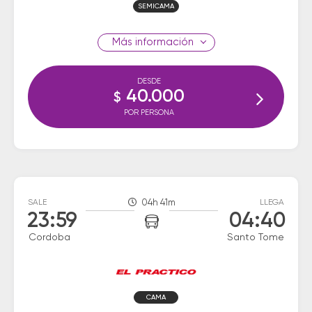
SEMICAMA
información
DESDE
40.000
$
POR PERSONA
SALE
04h 41m
LLEGA
23:59
04:40
Cordoba
Santo Tome
CAMA