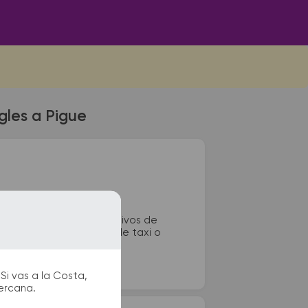
gles a Pigue
5. La terminal de colectivos de
os, sanitarios, paradas de taxi o
Si vas a la Costa,
cercana.