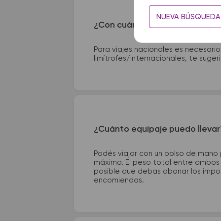
NUEVA BÚSQUEDA
¿Con cuánta anticipación debo
Para viajes nacionales es necesario
limítrofes/internacionales, te suge
¿Cuánto equipaje puedo llevar
Podés viajar con un bolso de mano
máximo. El peso total entre ambos e
posible que debas abonar los impor
encomiendas.