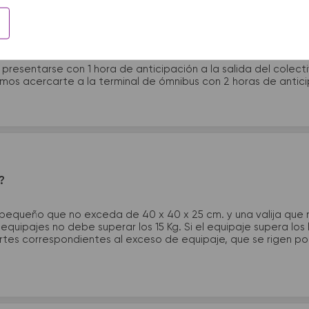
 presentarme en la terminal de micros?
 presentarse con 1 hora de anticipación a la salida del colecti
rimos acercarte a la terminal de ómnibus con 2 horas de antic
?
 pequeño que no exceda de 40 x 40 x 25 cm. y una valija que
quipajes no debe superar los 15 Kg. Si el equipaje supera los
tes correspondientes al exceso de equipaje, que se rigen por 