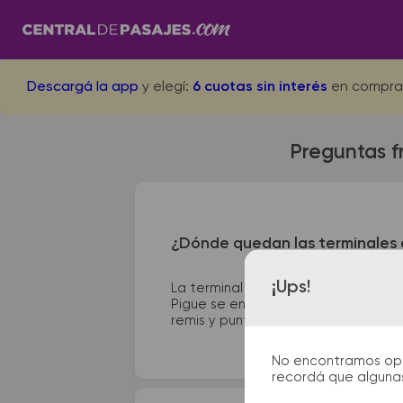
Descargá la app
y elegí:
6 cuotas sin interés
en compra
Preguntas f
¿Dónde quedan las terminales d
¡Ups!
La terminal de ómnibus de Coronel
Pigue se encuentra en Terminal - Av
remis y puntos de información que te
No encontramos opcio
recordá que algunas