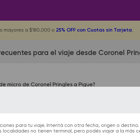
s mayores a $180.000 o
25% OFF con Cuotas sin Tarjeta
.
recuentes para el viaje desde Coronel Prin
e micro de Coronel Pringles a Pigue?
 Pringles queda ubicada en LIBERTAD Y BELGRANO 02922- 46259
ellaneda 401. En las terminales de bus podrás encontrar kiosc
 facilitarán la partida y el arribo durante tu viaje.
nes para tu viaje. Intentá con otra fecha, origen o destino. 
 localidades no tienen terminal, pero podés viajar a la más 