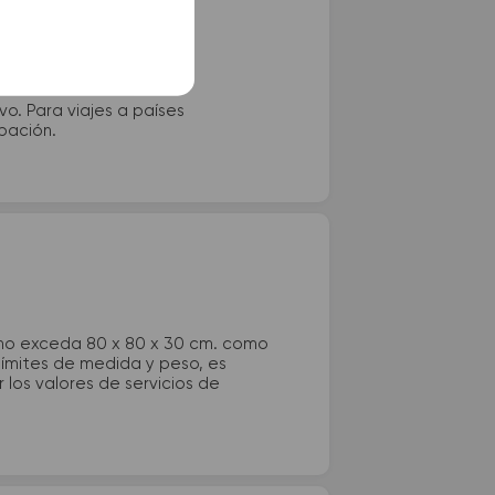
vo. Para viajes a países
ipación.
 no exceda 80 x 80 x 30 cm. como
 límites de medida y peso, es
los valores de servicios de