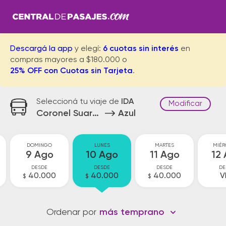
Descargá la app
y elegí:
6 cuotas sin interés
en
compras mayores a $180.000 o
25% OFF con Cuotas sin Tarjeta
.
Seleccioná tu viaje de
IDA
Modificar
Coronel Suarez
Azul
DOMINGO
LUNES
MARTES
MIÉR
9 Ago
10 Ago
11 Ago
12
DESDE
DESDE
DESDE
DE
40.000
40.000
40.000
V
$
$
$
Ordenar por
más temprano