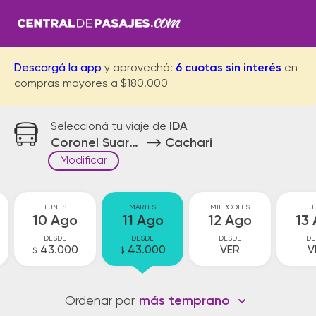
Descargá la app
y aprovechá:
6 cuotas sin interés
en
compras mayores a $180.000
Seleccioná tu viaje de
IDA
Coronel Suarez
Cachari
Modificar
LUNES
MARTES
MIÉRCOLES
JU
10 Ago
11 Ago
12 Ago
13
DESDE
DESDE
DESDE
DE
43.000
43.000
VER
V
$
$
Ordenar por
más temprano