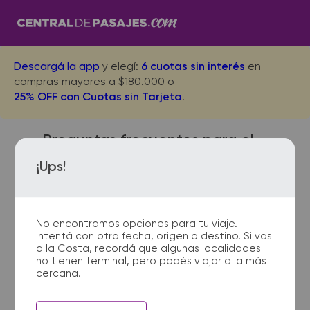
Descargá la app
y elegí:
6 cuotas sin interés
en
compras mayores a $180.000 o
25% OFF con Cuotas sin Tarjeta
.
Preguntas frecuentes para el
viaje desde Corral de Bustos a
¡Ups!
Leones
No encontramos opciones para tu viaje.
Intentá con otra fecha, origen o destino. Si vas
¿Dónde quedan las
a la Costa, recordá que algunas localidades
no tienen terminal, pero podés viajar a la más
terminales de micro de Corral
cercana.
de Bustos a Leones?