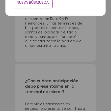
La terminal de ómnibus de Corral
NUEVA BÚSQUEDA
de Bustos queda ubicada en Av.
Argentina y Av. Fauda. La terminal
de colectivos de Leones se
encuentra en Ruta 9 y D.
Hernandez. En las terminales de
bus podrás encontrar kioscos,
sanitarios, paradas de taxi o
remis y puntos de información
que te facilitarán la partida y el
arribo durante tu viaje.
¿Con cuánta anticipación
debo presentarme en la
terminal de micros?
Para viajes nacionales es
necesario presentarse con 1 hora