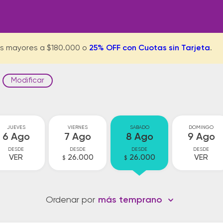
s mayores a $180.000 o
25% OFF con Cuotas sin Tarjeta
.
Modificar
JUEVES
VIERNES
SABADO
DOMINGO
6 Ago
7 Ago
8 Ago
9 Ago
DESDE
DESDE
DESDE
DESDE
VER
26.000
26.000
VER
$
$
Ordenar por
más temprano