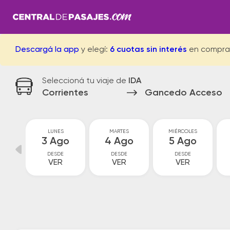
Descargá la app
y elegí:
6 cuotas sin interés
en compra
Seleccioná tu viaje de
IDA
Corrientes
Gancedo Acceso
GO
LUNES
MARTES
MIÉRCOLES
go
3 Ago
4 Ago
5 Ago
DESDE
DESDE
DESDE
VER
VER
VER