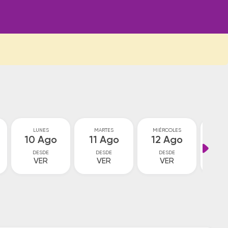
LUNES
MARTES
MIÉRCOLES
JU
10 Ago
11 Ago
12 Ago
13
DESDE
DESDE
DESDE
D
VER
VER
VER
V