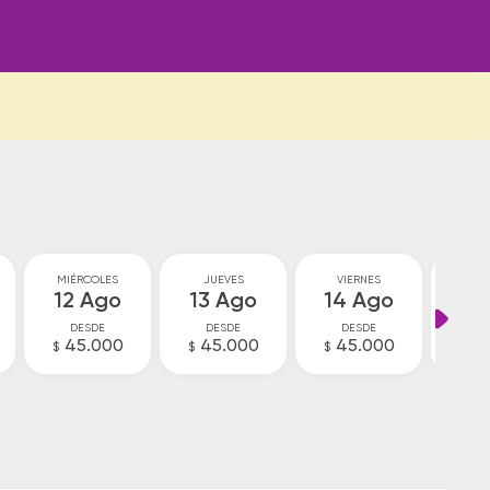
MIÉRCOLES
JUEVES
VIERNES
SA
12 Ago
13 Ago
14 Ago
15
DESDE
DESDE
DESDE
D
45.000
45.000
45.000
4
$
$
$
$