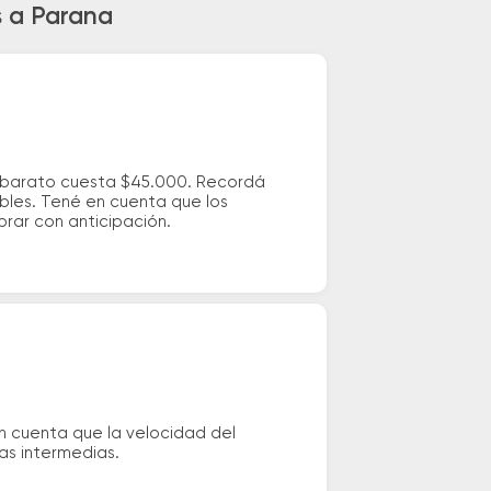
s a Parana
ás barato cuesta $45.000. Recordá
ibles. Tené en cuenta que los
prar con anticipación.
n cuenta que la velocidad del
das intermedias.