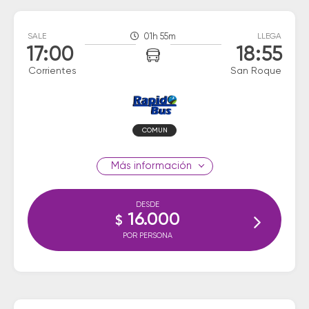
SALE
01h 55m
LLEGA
17:00
18:55
Corrientes
San Roque
COMUN
información
DESDE
16.000
$
POR PERSONA