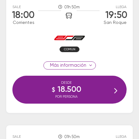
SALE
01h 50m
LLEGA
18:00
19:50
Corrientes
San Roque
COMUN
información
DESDE
18.500
$
POR PERSONA
SALE
01h 50m
LLEGA