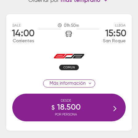
Ordenar por
más temprano
SALE
01h 50m
LLEGA
14:00
15:50
Corrientes
San Roque
COMUN
información
DESDE
18.500
$
POR PERSONA