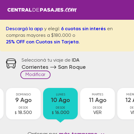
Descargá la app
y elegí:
6 cuotas sin interés
en
compras mayores a $180.000 o
25% OFF con Cuotas sin Tarjeta
.
Seleccioná tu viaje de
IDA
Corrientes
San Roque
Modificar
DOMINGO
LUNES
MARTES
MIÉR
9 Ago
10 Ago
11 Ago
12
DESDE
DESDE
DESDE
DE
18.500
16.000
VER
V
$
$