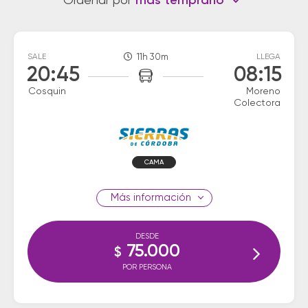
Ordenar por
más temprano
SALE
11h 30m
LLEGA
20:45
08:15
Cosquin
Moreno
Colectora
CAMA
información
DESDE
75.000
$
POR PERSONA