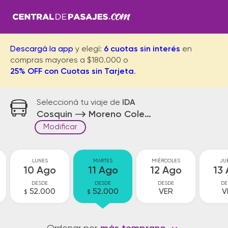
Descargá la app
y elegí:
6 cuotas sin interés
en
compras mayores a $180.000 o
25% OFF con Cuotas sin Tarjeta
.
Seleccioná tu viaje de
IDA
Cosquin
Moreno Colectora
Modificar
LUNES
MARTES
MIÉRCOLES
JU
10 Ago
11 Ago
12 Ago
13
DESDE
DESDE
DESDE
DE
52.000
52.000
VER
V
$
$