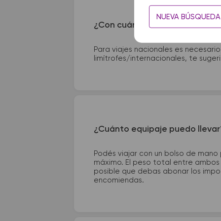
NUEVA BÚSQUEDA
¿Con cuánta anticipación debo
Para viajes nacionales es necesario
limítrofes/internacionales, te suge
¿Cuánto equipaje puedo llevar
Podés viajar con un bolso de mano
máximo. El peso total entre ambos e
posible que debas abonar los impor
encomiendas.