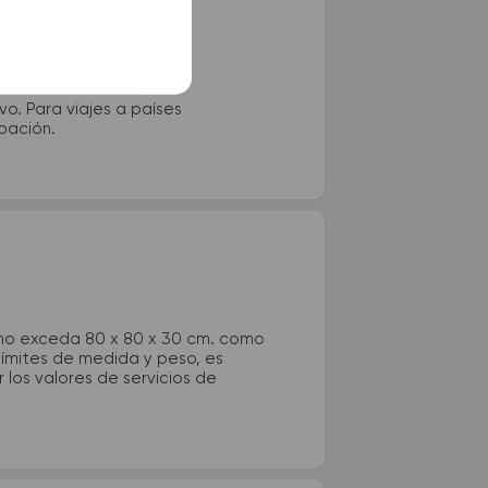
vo. Para viajes a países
ipación.
 no exceda 80 x 80 x 30 cm. como
 límites de medida y peso, es
los valores de servicios de