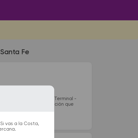
 Santa Fe
anta Fe se encuentra en Terminal -
remis y puntos de información que
Si vas a la Costa,
cercana.