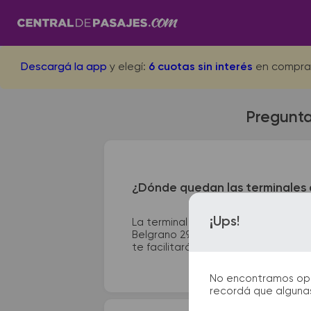
Descargá la app
y elegí:
6 cuotas sin interés
en compra
Pregunta
¿Dónde quedan las terminales 
¡Ups!
La terminal de ómnibus de Crespo q
Belgrano 2900. En las terminales de
te facilitarán la partida y el arribo 
No encontramos opcio
recordá que algunas