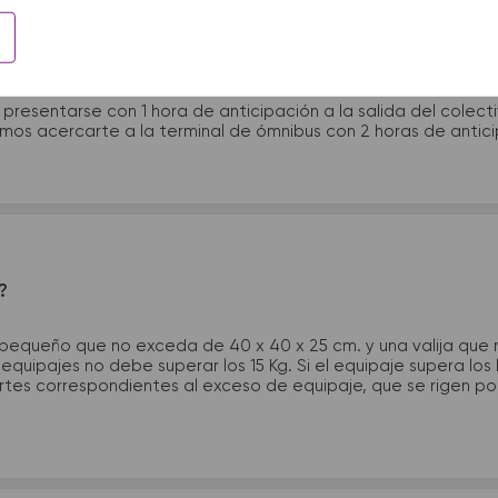
 presentarme en la terminal de micros?
 presentarse con 1 hora de anticipación a la salida del colecti
rimos acercarte a la terminal de ómnibus con 2 horas de antic
?
 pequeño que no exceda de 40 x 40 x 25 cm. y una valija que
quipajes no debe superar los 15 Kg. Si el equipaje supera los
tes correspondientes al exceso de equipaje, que se rigen por 