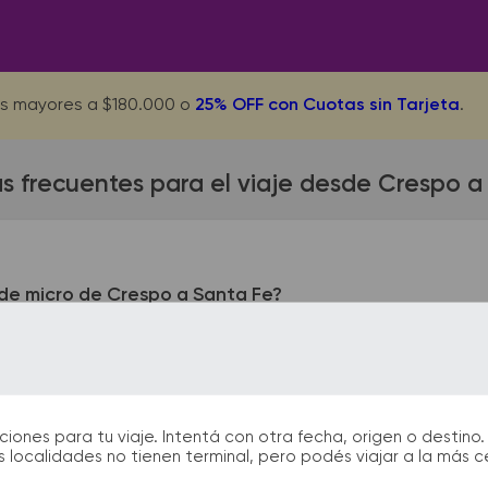
s mayores a $180.000 o
25% OFF con Cuotas sin Tarjeta
.
s frecuentes para el viaje desde Crespo a
de micro de Crespo a Santa Fe?
ueda ubicada en French Rios. La terminal de colectivos de S
 bus podrás encontrar kioscos, sanitarios, paradas de taxi o 
durante tu viaje.
nes para tu viaje. Intentá con otra fecha, origen o destino. 
 localidades no tienen terminal, pero podés viajar a la más 