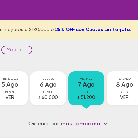
s mayores a $180.000 o
25% OFF con Cuotas sin Tarjeta
.
Modificar
MIÉRCOLES
JUEVES
VIERNES
SABADO
5 Ago
6 Ago
7 Ago
8 Ago
DESDE
DESDE
DESDE
DESDE
VER
60.000
51.200
VER
$
$
Ordenar por
más temprano