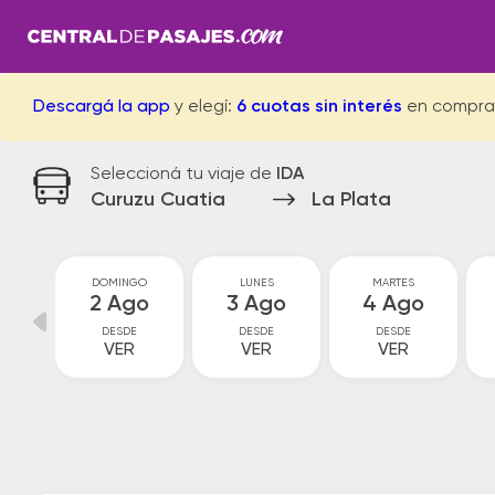
Descargá la app
y elegí:
6 cuotas sin interés
en compra
Seleccioná tu viaje de
IDA
Curuzu Cuatia
La Plata
O
DOMINGO
LUNES
MARTES
o
2 Ago
3 Ago
4 Ago
DESDE
DESDE
DESDE
VER
VER
VER