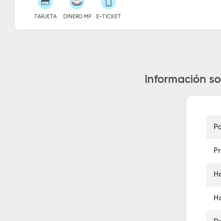
TARJETA
DINERO MP
E-TICKET
Información so
P
P
Ho
Ho