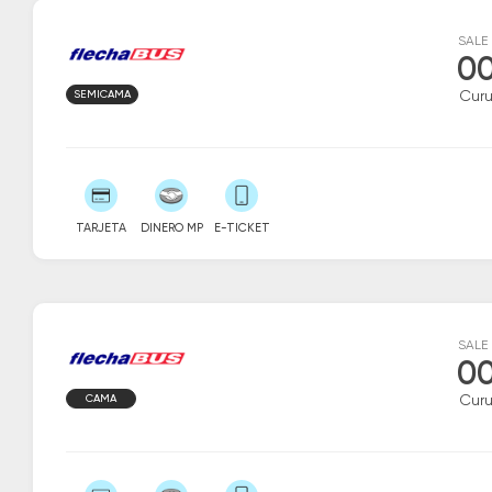
SALE
00
SEMICAMA
Curu
TARJETA
DINERO MP
E-TICKET
SALE
00
CAMA
Curu