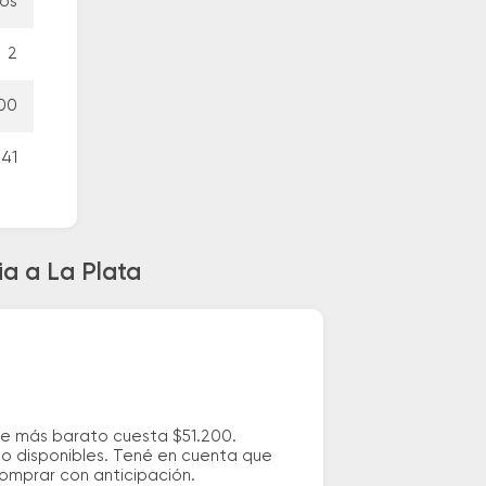
tos
2
00
 41
a a La Plata
aje más barato cuesta $51.200.
io disponibles. Tené en cuenta que
comprar con anticipación.