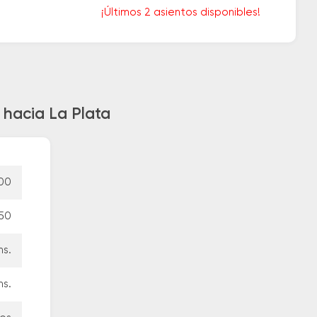
¡Últimos 2 asientos disponibles!
 hacia La Plata
00
50
hs.
hs.