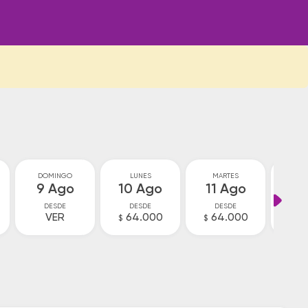
DOMINGO
LUNES
MARTES
MIÉ
9 Ago
10 Ago
11 Ago
12
DESDE
DESDE
DESDE
D
VER
64.000
64.000
V
$
$