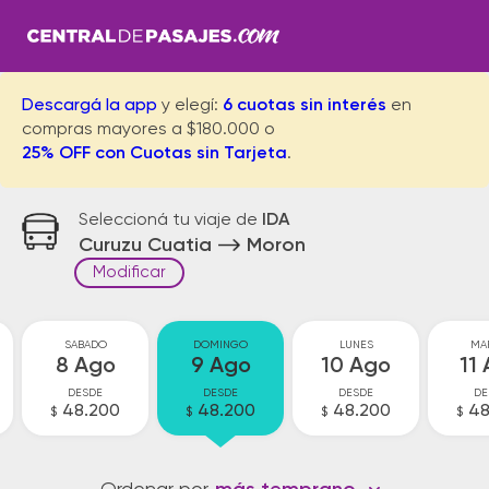
Descargá la app
y elegí:
6 cuotas sin interés
en
compras mayores a $180.000 o
25% OFF con Cuotas sin Tarjeta
.
Seleccioná tu viaje de
IDA
Curuzu Cuatia
Moron
Modificar
SABADO
DOMINGO
LUNES
MA
8 Ago
9 Ago
10 Ago
11
DESDE
DESDE
DESDE
DE
48.200
48.200
48.200
48
$
$
$
$