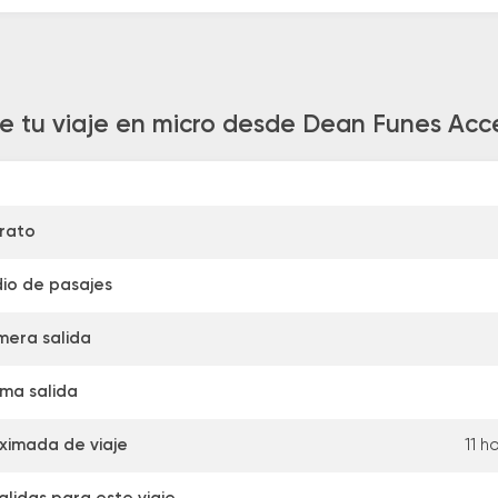
e tu viaje en micro desde Dean Funes Acce
rato
io de pasajes
mera salida
ima salida
ximada de viaje
11 h