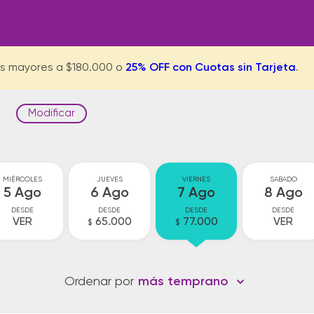
s mayores a $180.000 o
25% OFF con Cuotas sin Tarjeta
.
Modificar
MIÉRCOLES
JUEVES
VIERNES
SABADO
5 Ago
6 Ago
7 Ago
8 Ago
DESDE
DESDE
DESDE
DESDE
VER
65.000
77.000
VER
$
$
Ordenar por
más temprano