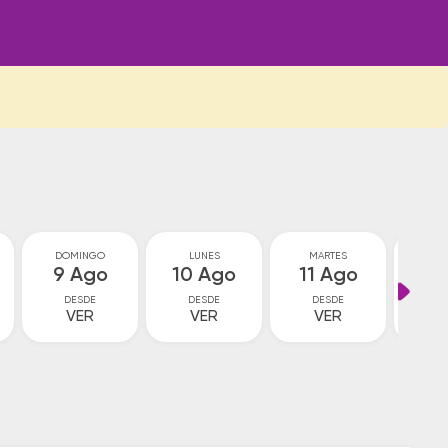
DOMINGO
LUNES
MARTES
MIÉ
9 Ago
10 Ago
11 Ago
12
DESDE
DESDE
DESDE
D
VER
VER
VER
V