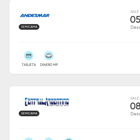
SALE
05
SEMICAMA
Des
TARJETA
DINERO MP
SALE
08
SEMICAMA
Des