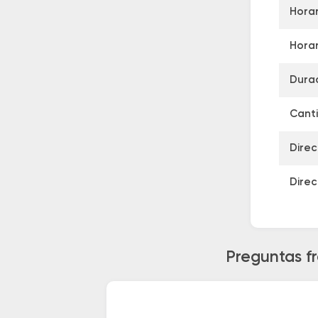
Horar
Horar
Durac
Canti
Direc
Direc
Preguntas f