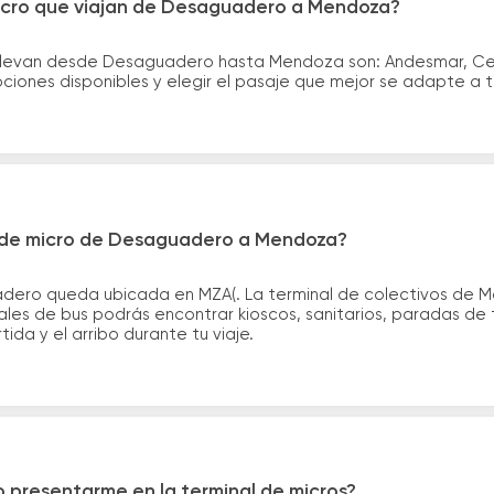
icro que viajan de Desaguadero a Mendoza?
llevan desde Desaguadero hasta Mendoza son: Andesmar, Cent
iones disponibles y elegir el pasaje que mejor se adapte a 
 de micro de Desaguadero a Mendoza?
dero queda ubicada en MZA(. La terminal de colectivos de M
nales de bus podrás encontrar kioscos, sanitarios, paradas de 
tida y el arribo durante tu viaje.
 presentarme en la terminal de micros?