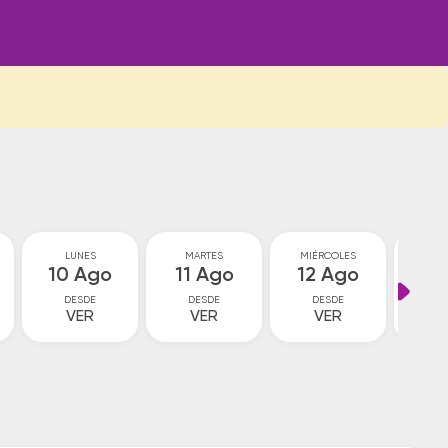
LUNES
MARTES
MIÉRCOLES
JU
10 Ago
11 Ago
12 Ago
13
DESDE
DESDE
DESDE
D
VER
VER
VER
V