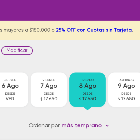
s mayores a $180.000 o
25% OFF con Cuotas sin Tarjeta
.
Modificar
JUEVES
VIERNES
SABADO
DOMINGO
6 Ago
7 Ago
8 Ago
9 Ago
DESDE
DESDE
DESDE
DESDE
VER
17.650
17.650
17.650
$
$
$
Ordenar por
más temprano