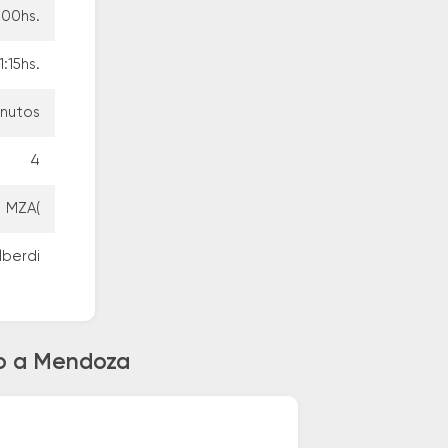
:00hs.
1:15hs.
inutos
4
MZA(
lberdi
ro a Mendoza