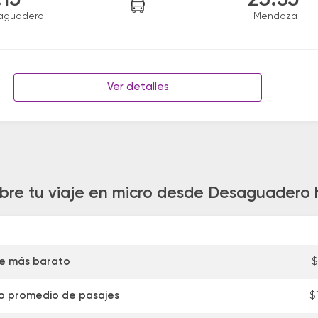
:15
23:55
aguadero
Mendoza
Ver detalles
obre tu viaje en micro desde Desaguadero
je más barato
$
o promedio de pasajes
$