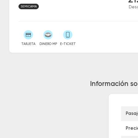
21
SEMICAMA
Des
TARJETA
DINERO MP
E-TICKET
Información s
Pasa
Preci