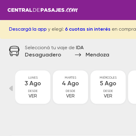
Descargá la app
y elegí:
6 cuotas sin interés
en compra
Seleccioná tu viaje de
IDA
Desaguadero
Mendoza
GO
LUNES
MARTES
MIÉRCOLES
go
3 Ago
4 Ago
5 Ago
DESDE
DESDE
DESDE
VER
VER
VER