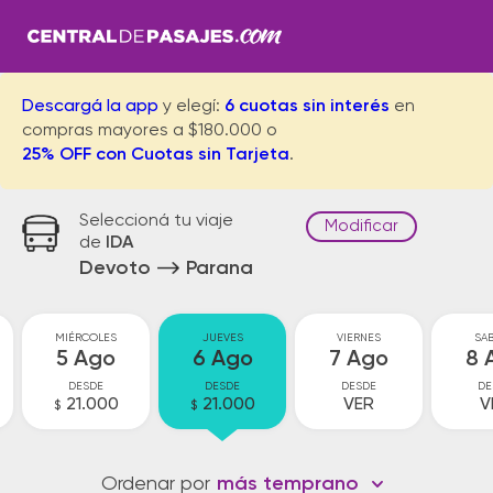
Descargá la app
y elegí:
6 cuotas sin interés
en
compras mayores a $180.000 o
25% OFF con Cuotas sin Tarjeta
.
Seleccioná tu viaje
Modificar
de
IDA
Devoto
Parana
MIÉRCOLES
JUEVES
VIERNES
SA
5 Ago
6 Ago
7 Ago
8 
DESDE
DESDE
DESDE
DE
21.000
21.000
VER
V
$
$
Ordenar por
más temprano