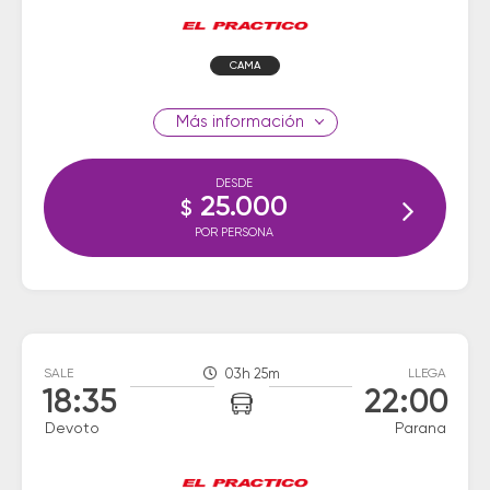
CAMA
información
DESDE
25.000
$
POR PERSONA
SALE
03h 25m
LLEGA
18:35
22:00
Devoto
Parana