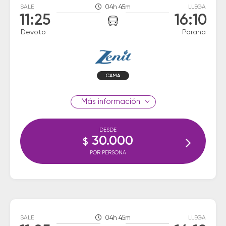
SALE
04h 45m
LLEGA
11:25
16:10
Devoto
Parana
CAMA
información
DESDE
30.000
$
POR PERSONA
SALE
04h 45m
LLEGA