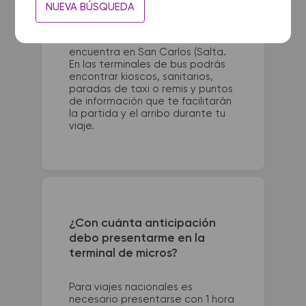
La terminal de ómnibus de El
NUEVA BÚSQUEDA
Carril queda ubicada en Av.
Belgrano 195. La terminal de
colectivos de San Carlos se
encuentra en San Carlos (Salta.
En las terminales de bus podrás
encontrar kioscos, sanitarios,
paradas de taxi o remis y puntos
de información que te facilitarán
la partida y el arribo durante tu
viaje.
¿Con cuánta anticipación
debo presentarme en la
terminal de micros?
Para viajes nacionales es
necesario presentarse con 1 hora