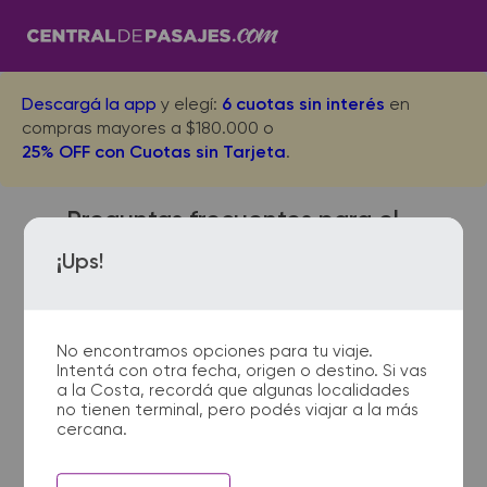
Descargá la app
y elegí:
6 cuotas sin interés
en
compras mayores a $180.000 o
25% OFF con Cuotas sin Tarjeta
.
Preguntas frecuentes para el
viaje desde El Carril a San
¡Ups!
Carlos
No encontramos opciones para tu viaje.
Intentá con otra fecha, origen o destino. Si vas
¿Dónde quedan las
a la Costa, recordá que algunas localidades
no tienen terminal, pero podés viajar a la más
terminales de micro de El
cercana.
Carril a San Carlos?