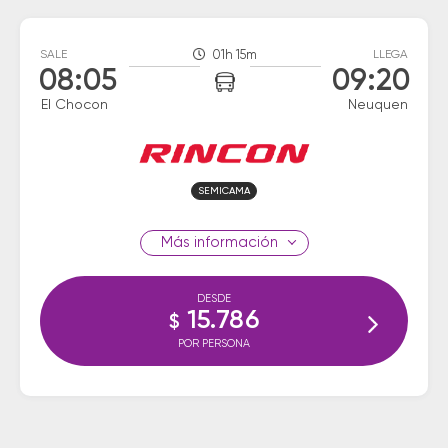
SALE
01h 15m
LLEGA
08:05
09:20
El Chocon
Neuquen
SEMICAMA
información
DESDE
15.786
$
POR PERSONA