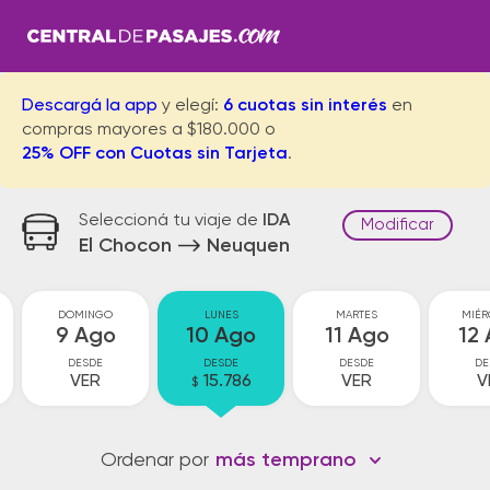
Descargá la app
y elegí:
6 cuotas sin interés
en
compras mayores a $180.000 o
25% OFF con Cuotas sin Tarjeta
.
Seleccioná tu viaje de
IDA
Modificar
El Chocon
Neuquen
DOMINGO
LUNES
MARTES
MIÉR
9 Ago
10 Ago
11 Ago
12
DESDE
DESDE
DESDE
DE
VER
15.786
VER
V
$
Ordenar por
más temprano