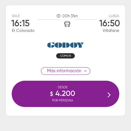
SALE
00h 35m
LLEGA
16:15
16:50
El Colorado
Villafane
COMUN
información
DESDE
4.200
$
POR PERSONA