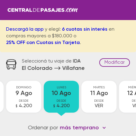
Descargá la app
y elegí:
6 cuotas sin interés
en
compras mayores a $180.000 o
25% OFF con Cuotas sin Tarjeta
.
Seleccioná tu viaje de
IDA
Modificar
El Colorado
Villafane
DOMINGO
LUNES
MARTES
MIÉR
9 Ago
10 Ago
11 Ago
12
DESDE
DESDE
DESDE
DE
4.200
4.200
VER
V
$
$
Ordenar por
más temprano