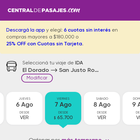
Descargá la app
y elegí:
6 cuotas sin interés
en
compras mayores a $180.000 o
25% OFF con Cuotas sin Tarjeta
.
Seleccioná tu viaje de
IDA
El Dorado
San Justo Rotonda
Modificar
JUEVES
VIERNES
SABADO
DOM
6 Ago
7 Ago
8 Ago
9 
DESDE
DESDE
DESDE
DE
VER
65.700
VER
V
$