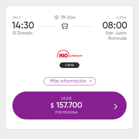
SALE
17h 30m
LLEGA
14:30
08:00
El Dorado
San Justo
Rotonda
CAMA
información
DESDE
157.700
$
POR PERSONA