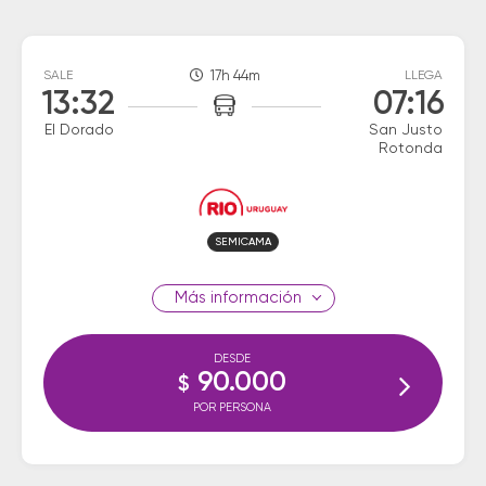
SALE
17h 44m
LLEGA
13:32
07:16
El Dorado
San Justo
Rotonda
SEMICAMA
información
DESDE
90.000
$
POR PERSONA