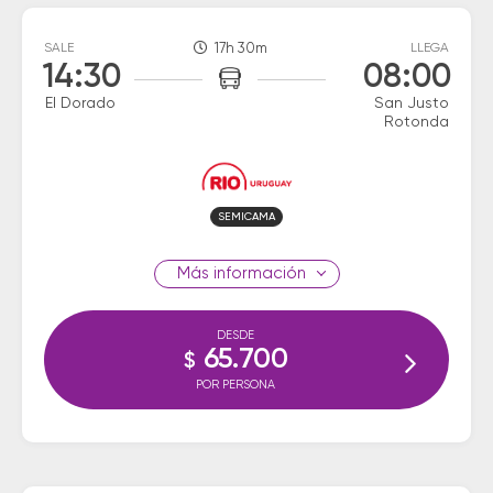
SALE
17h 30m
LLEGA
14:30
08:00
El Dorado
San Justo
Rotonda
SEMICAMA
información
DESDE
65.700
$
POR PERSONA