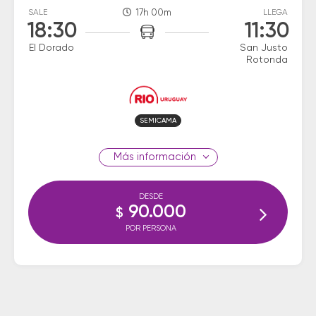
SALE
17h 00m
LLEGA
18:30
11:30
El Dorado
San Justo
Rotonda
SEMICAMA
información
DESDE
90.000
$
POR PERSONA