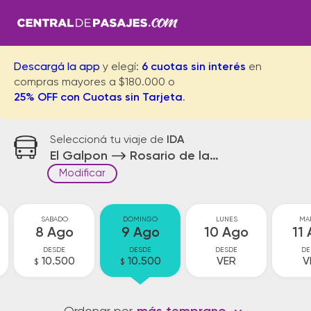
Descargá la app
y elegí:
6 cuotas sin interés
en
compras mayores a $180.000 o
25% OFF con Cuotas sin Tarjeta
.
Seleccioná tu viaje de
IDA
El Galpon
Rosario de la Frontera
Modificar
SABADO
DOMINGO
LUNES
MA
8 Ago
9 Ago
10 Ago
11
DESDE
DESDE
DESDE
DE
10.500
10.500
VER
V
$
$