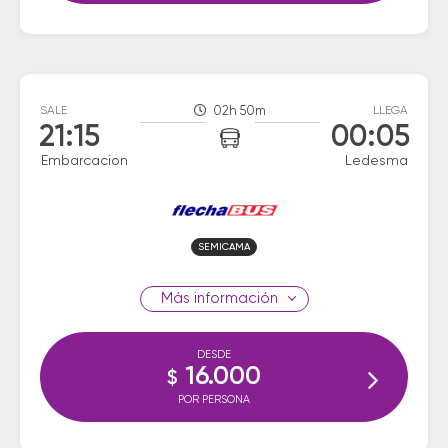
SALE
02h 50m
LLEGA
21:15
00:05
Embarcacion
Ledesma
SEMICAMA
información
DESDE
16.000
$
POR PERSONA