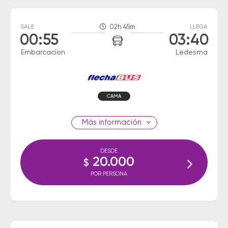
SALE
02h 45m
LLEGA
00:55
03:40
Embarcacion
Ledesma
CAMA
información
DESDE
20.000
$
POR PERSONA