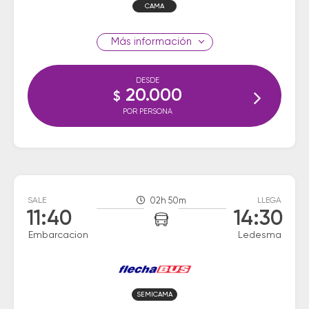
CAMA
información
DESDE
20.000
$
POR PERSONA
SALE
02h 50m
LLEGA
11:40
14:30
Embarcacion
Ledesma
SEMICAMA