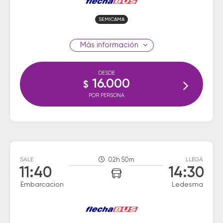
SEMICAMA
información
DESDE
16.000
$
POR PERSONA
SALE
02h 50m
LLEGA
11:40
14:30
Embarcacion
Ledesma