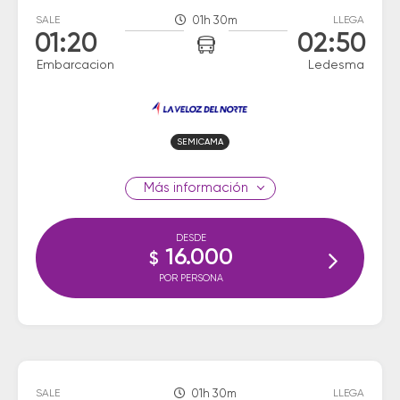
SALE
01h 30m
LLEGA
01:20
02:50
Embarcacion
Ledesma
SEMICAMA
información
DESDE
16.000
$
POR PERSONA
SALE
01h 30m
LLEGA