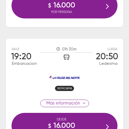
16.000
$
POR PERSONA
SALE
01h 30m
LLEGA
19:20
20:50
Embarcacion
Ledesma
SEMICAMA
información
DESDE
16.000
$