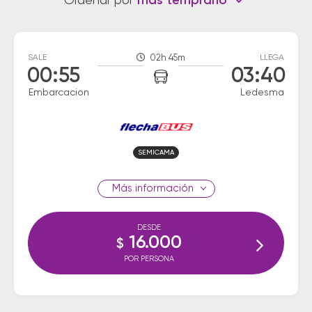
Ordenar por
más temprano
SALE
02h 45m
LLEGA
00:55
03:40
Embarcacion
Ledesma
SEMICAMA
información
DESDE
16.000
$
POR PERSONA