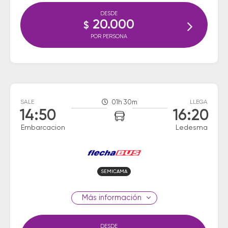
DESDE
20.000
$
POR PERSONA
SALE
01h 30m
LLEGA
14:50
16:20
Embarcacion
Ledesma
SEMICAMA
información
DESDE