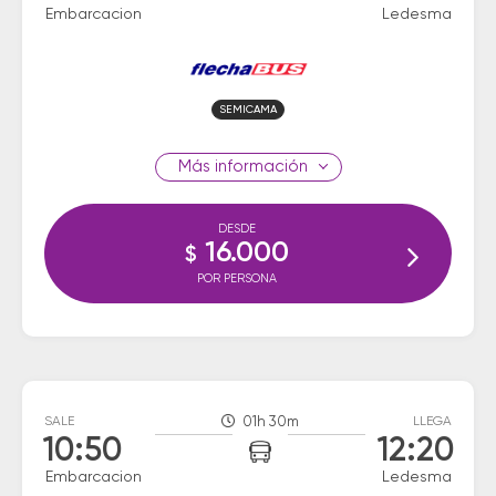
Embarcacion
Ledesma
SEMICAMA
información
DESDE
16.000
$
POR PERSONA
SALE
01h 30m
LLEGA
10:50
12:20
Embarcacion
Ledesma