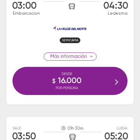
03:00
04:30
Embarcacion
Ledesma
SEMICAMA
información
DESDE
16.000
$
POR PERSONA
SALE
01h 30m
LLEGA
03:50
05:20