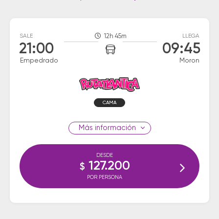
SALE
12h 45m
LLEGA
21:00
09:45
Empedrado
Moron
CAMA
información
DESDE
127.200
$
POR PERSONA