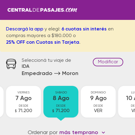
Descargá la app
y elegí:
6 cuotas sin interés
en
compras mayores a $180.000 o
25% OFF con Cuotas sin Tarjeta
.
Seleccioná tu viaje de
Modificar
IDA
Empedrado
Moron
VIERNES
SABADO
DOMINGO
LU
7 Ago
8 Ago
9 Ago
10
DESDE
DESDE
DESDE
DE
71.200
71.200
VER
V
$
$
Ordenar por
más temprano