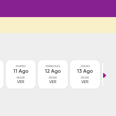
MARTES
MIÉRCOLES
JUEVES
VI
11 Ago
12 Ago
13 Ago
14
DESDE
DESDE
DESDE
D
VER
VER
VER
4
$