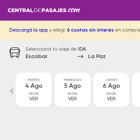
Descargá la app
y elegí:
6 cuotas sin interés
en compra
Seleccioná tu viaje de
IDA
Escobar
La Paz
MARTES
MIÉRCOLES
JUEVES
go
4 Ago
5 Ago
6 Ago
DESDE
DESDE
DESDE
VER
VER
VER