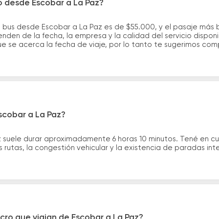
o desde Escobar a La Paz?
e bus desde Escobar a La Paz es de $55.000, y el pasaje más
nden de la fecha, la empresa y la calidad del servicio dispon
ue se acerca la fecha de viaje, por lo tanto te sugerimos com
scobar a La Paz?
z suele durar aproximadamente 6 horas 10 minutos. Tené en cu
 rutas, la congestión vehicular y la existencia de paradas int
cro que viajan de Escobar a La Paz?