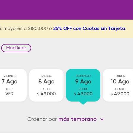
s mayores a $180.000 o
25% OFF con Cuotas sin Tarjeta
.
Modificar
VIERNES
SABADO
DOMINGO
LUNES
7 Ago
8 Ago
9 Ago
10 Ago
DESDE
DESDE
DESDE
DESDE
VER
49.000
49.000
49.000
$
$
$
Ordenar por
más temprano