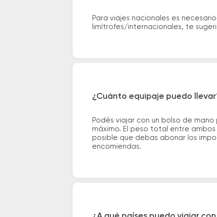
Para viajes nacionales es necesario
limítrofes/internacionales, te suge
¿Cuánto equipaje puedo llevar
Podés viajar con un bolso de mano
máximo. El peso total entre ambos e
posible que debas abonar los impor
encomiendas.
¿A qué países puedo viajar con