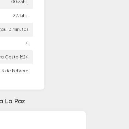
00:35hs.
22:15hs.
ras 10 minutos
4
ra Oeste 1624
y 3 de Febrero
a La Paz