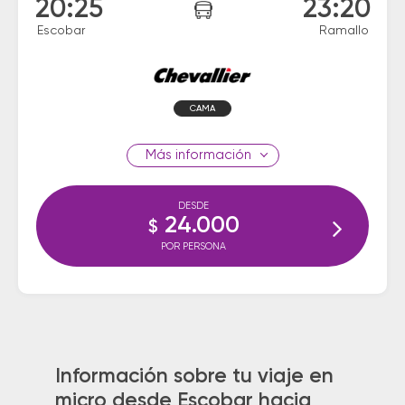
20:25
23:20
Escobar
Ramallo
CAMA
información
DESDE
24.000
$
POR PERSONA
Información sobre tu viaje en
micro desde Escobar hacia