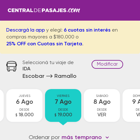
Descargá la app
y elegí:
6 cuotas sin interés
en
compras mayores a $180.000 o
25% OFF con Cuotas sin Tarjeta
.
Seleccioná tu viaje de
Modificar
IDA
Escobar
Ramallo
JUEVES
VIERNES
SABADO
DOM
6 Ago
7 Ago
8 Ago
9 
DESDE
DESDE
DESDE
DE
18.000
19.000
VER
V
$
$
Ordenar por
más temprano