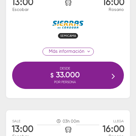
13:00
16:00
Escobar
Rosario
SEMICAMA
información
DESDE
33.000
$
POR PERSONA
SALE
03h 00m
LLEGA
13:00
16:00