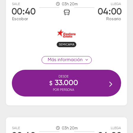
SALE
03h 20m
LLEGA
00:40
04:00
Escobar
Rosario
SEMICAMA
información
DESDE
33.000
$
POR PERSONA
SALE
03h 20m
LLEGA