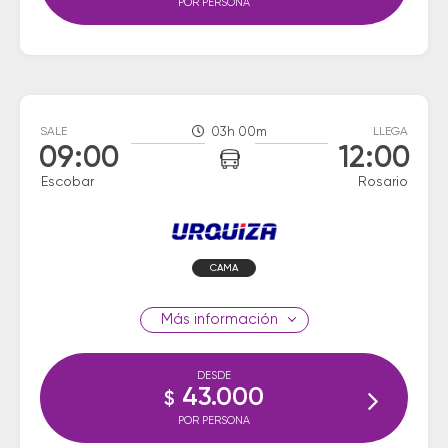
POR PERSONA
SALE
03h 00m
LLEGA
09:00
12:00
Escobar
Rosario
CAMA
información
DESDE
43.000
$
POR PERSONA