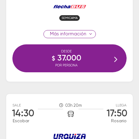
SEMICAMA
información
DESDE
37.000
$
POR PERSONA
SALE
03h 20m
LLEGA
14:30
17:50
Escobar
Rosario