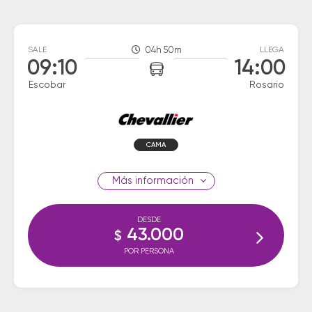
SALE
04h 50m
LLEGA
09:10
14:00
Escobar
Rosario
CAMA
información
DESDE
43.000
$
POR PERSONA