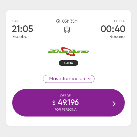
SALE
03h 35m
LLEGA
21:05
00:40
Escobar
Rosario
CAMA
información
DESDE
49.196
$
POR PERSONA