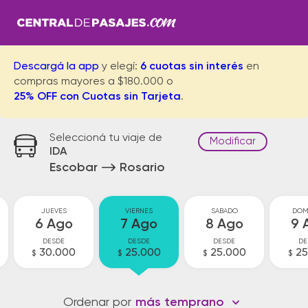
Descargá la app
y elegí:
6 cuotas sin interés
en
compras mayores a $180.000 o
25% OFF con Cuotas sin Tarjeta
.
Seleccioná tu viaje de
Modificar
IDA
Escobar
Rosario
JUEVES
VIERNES
SABADO
DOM
6 Ago
7 Ago
8 Ago
9 
DESDE
DESDE
DESDE
DE
30.000
25.000
25.000
25
$
$
$
$
Ordenar por
más temprano