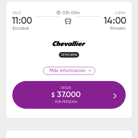
SALE
03h 00m
LLEGA
11:00
14:00
Escobar
Rosario
SEMICAMA
información
DESDE
37.000
$
POR PERSONA