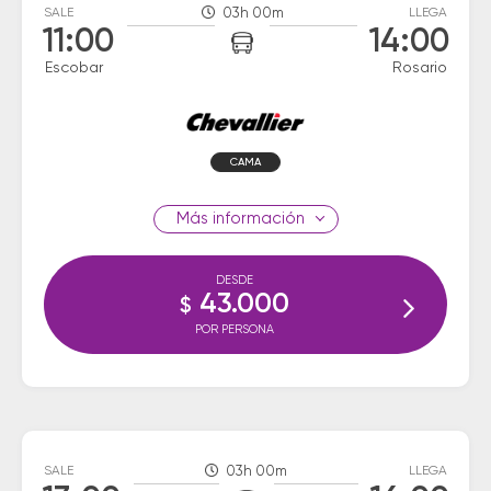
SALE
03h 00m
LLEGA
11:00
14:00
Escobar
Rosario
CAMA
información
DESDE
43.000
$
POR PERSONA
SALE
03h 00m
LLEGA