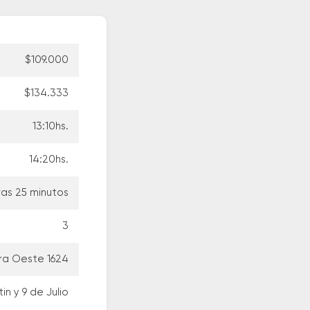
$109.000
$134.333
13:10hs.
14:20hs.
ras 25 minutos
3
ra Oeste 1624
in y 9 de Julio