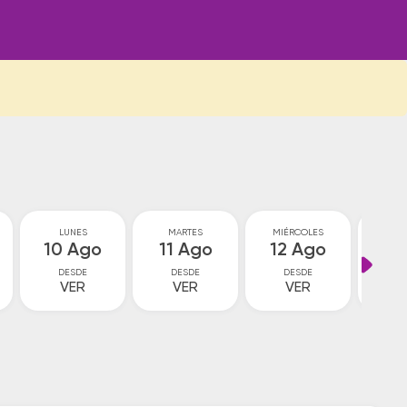
LUNES
MARTES
MIÉRCOLES
JU
10 Ago
11 Ago
12 Ago
13
DESDE
DESDE
DESDE
D
VER
VER
VER
V