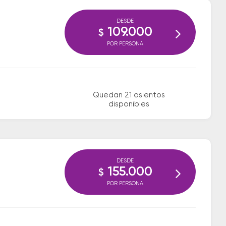
DESDE
109.000
$
POR PERSONA
Quedan 21 asientos
disponibles
DESDE
155.000
$
POR PERSONA