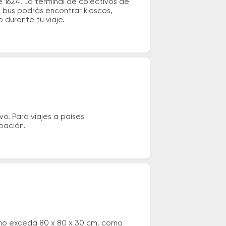
1624. La terminal de colectivos de
e bus podrás encontrar kioscos,
o durante tu viaje.
vo. Para viajes a países
ipación.
 no exceda 80 x 80 x 30 cm. como