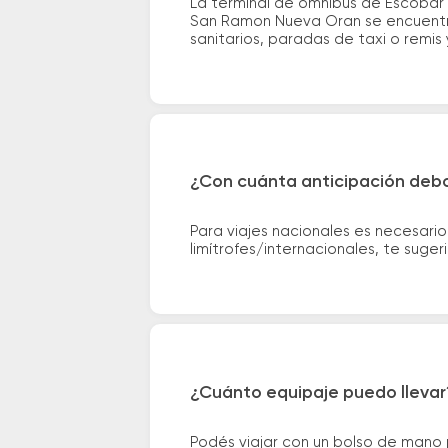
La terminal de ómnibus de Escobar
San Ramon Nueva Oran se encuentra e
sanitarios, paradas de taxi o remis 
¿Con cuánta anticipación debo
Para viajes nacionales es necesario
limítrofes/internacionales, te suge
¿Cuánto equipaje puedo llevar
Podés viajar con un bolso de mano