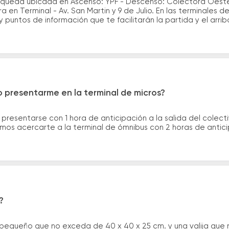
 queda ubicada en Ascenso: YPF - Descenso: Colectora Oeste 
n Terminal - Av. San Martin y 9 de Julio. En las terminales d
y puntos de información que te facilitarán la partida y el arrib
 presentarme en la terminal de micros?
 presentarse con 1 hora de anticipación a la salida del colecti
rimos acercarte a la terminal de ómnibus con 2 horas de antic
?
 pequeño que no exceda de 40 x 40 x 25 cm. y una valija que