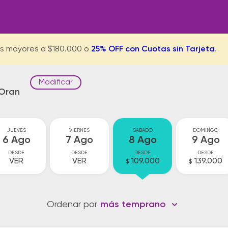
s mayores a $180.000 o
25% OFF con Cuotas sin Tarjeta
.
Modificar
Oran
JUEVES
VIERNES
SABADO
DOMINGO
6 Ago
7 Ago
8 Ago
9 Ago
DESDE
DESDE
DESDE
DESDE
VER
VER
109.000
139.000
$
$
Ordenar por
más temprano