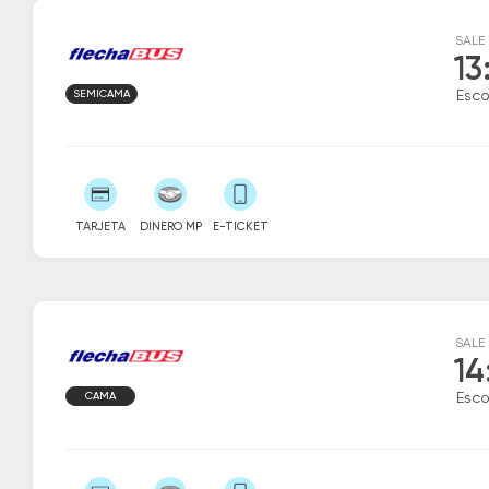
SALE
13
SEMICAMA
Esc
TARJETA
DINERO MP
E-TICKET
SALE
14
CAMA
Esc