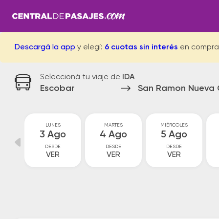
Descargá la app
y elegí:
6 cuotas sin interés
en compra
Seleccioná tu viaje de
IDA
Escobar
San Ramon Nueva 
GO
LUNES
MARTES
MIÉRCOLES
go
3 Ago
4 Ago
5 Ago
DESDE
DESDE
DESDE
VER
VER
VER