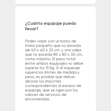
¿Cuánto equipaje puedo
llevar?
Podés viajar con un bolso de
mano pequeño que no exceda
de 40 x 40 x 25 cm. y una valija
que no exceda 80 x 80 x 30 cm.
como máximo. El peso total
entre ambos equipajes no debe
superar los 15 Kg. Si el equipaje
supera los límites de medida y
peso, es posible que debas
abonar los importes
correspondientes al exceso de
equipaje, que se rigen por los
valores de servicios de
encomiendas.