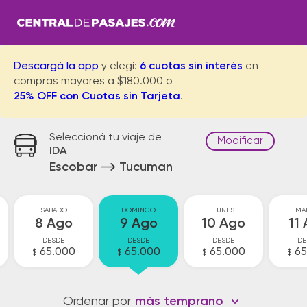
Descargá la app
y elegí:
6 cuotas sin interés
en
compras mayores a $180.000 o
25% OFF con Cuotas sin Tarjeta
.
Seleccioná tu viaje de
Modificar
IDA
Escobar
Tucuman
SABADO
DOMINGO
LUNES
MA
8 Ago
9 Ago
10 Ago
11
DESDE
DESDE
DESDE
DE
65.000
65.000
65.000
65
$
$
$
$
Ordenar por
más temprano