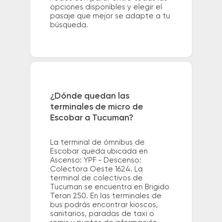
opciones disponibles y elegir el
pasaje que mejor se adapte a tu
búsqueda.
¿Dónde quedan las
terminales de micro de
Escobar a Tucuman?
La terminal de ómnibus de
Escobar queda ubicada en
Ascenso: YPF - Descenso:
Colectora Oeste 1624. La
terminal de colectivos de
Tucuman se encuentra en Brigido
Teran 250. En las terminales de
bus podrás encontrar kioscos,
sanitarios, paradas de taxi o