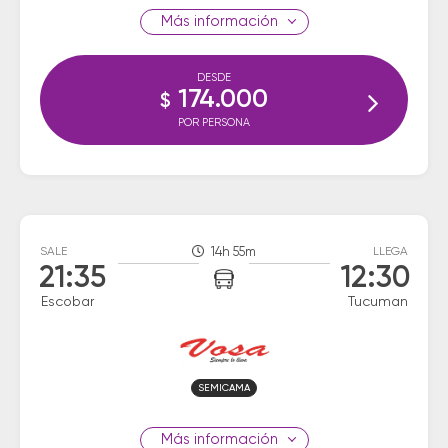
información
DESDE
174.000
$
POR PERSONA
SALE
14h 55m
LLEGA
21:35
12:30
Escobar
Tucuman
SEMICAMA
información