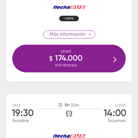
CAMA
información
DESDE
174.000
$
POR PERSONA
SALE
18h 30m
LLEGA
19:30
14:00
Escobar
Tucuman