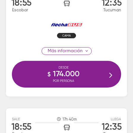
18:55
12:35
Escobar
Tucuman
CAMA
información
DESDE
174.000
$
POR PERSONA
SALE
17h 40m
LLEGA
18:55
12:35