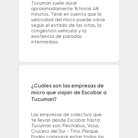
Tucuman suele durar
aproximadamente 16 horas 48
minutos. Tené en cuenta que la
velocidad del micro puede variar
según el estado de las rutas, la
congestión vehicular y la
existencia de paradas
intermedias.
¿Cuáles son las empresas de
micro que viajan de Escobar a
Tucuman?
Las empresas de colectivo que
te llevan desde Escobar hasta
Tucuman son: Flechabus, Vosa,
Crucero del Sur - Tmo. Parque.
Podés comparar entre todas las