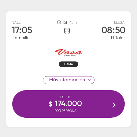
SALE
15h 45m
LLEGA
17:05
08:50
Famailla
El Talar
CAMA
información
DESDE
174.000
$
POR PERSONA