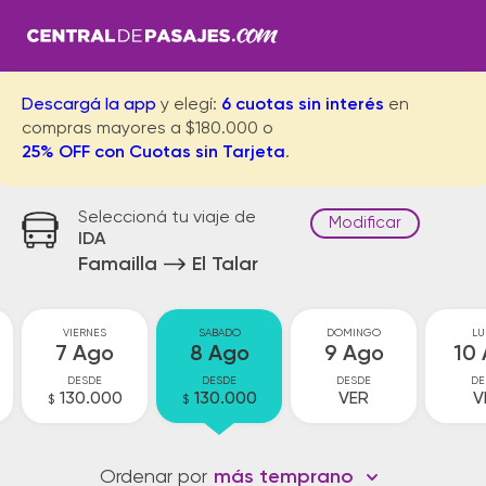
Descargá la app
y elegí:
6 cuotas sin interés
en
compras mayores a $180.000 o
25% OFF con Cuotas sin Tarjeta
.
Seleccioná tu viaje de
Modificar
IDA
Famailla
El Talar
VIERNES
SABADO
DOMINGO
LU
7 Ago
8 Ago
9 Ago
10
DESDE
DESDE
DESDE
DE
130.000
130.000
VER
V
$
$
Ordenar por
más temprano