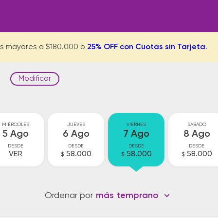
s mayores a $180.000 o
25% OFF con Cuotas sin Tarjeta
.
Modificar
s
MIÉRCOLES
JUEVES
VIERNES
SABADO
5 Ago
6 Ago
7 Ago
8 Ago
DESDE
DESDE
DESDE
DESDE
VER
58.000
58.000
58.000
$
$
$
Ordenar por
más temprano