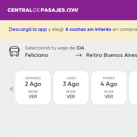
Descargá la app
y elegí:
6 cuotas sin interés
en compra
Seleccioná tu viaje de
IDA
Feliciano
Retiro Buenos Aire
O
DOMINGO
LUNES
MARTES
o
2 Ago
3 Ago
4 Ago
DESDE
DESDE
DESDE
VER
VER
VER