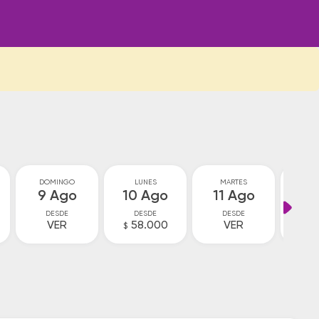
DOMINGO
LUNES
MARTES
MIÉ
9 Ago
10 Ago
11 Ago
12
DESDE
DESDE
DESDE
D
VER
58.000
VER
5
$
$