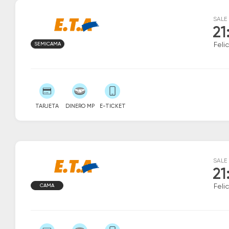
SALE
21
SEMICAMA
Feli
TARJETA
DINERO MP
E-TICKET
SALE
21
CAMA
Feli