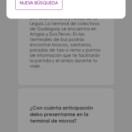
NUEVA BÚSQUEDA
La terminal de ómnibus de F.
Legua/ Thames queda ubicada
en Panamericana y Fondo de la
Legua. La terminal de colectivos
de Gualeguay se encuentra en
Artigas y Eva Peron. En las
terminales de bus podrás
encontrar kioscos, sanitarios,
paradas de taxi o remis y puntos
de información que te facilitarán
la partida y el arribo durante tu
viaje.
¿Con cuánta anticipación
debo presentarme en la
terminal de micros?