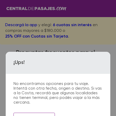
Descargá la app
y elegí:
6 cuotas sin interés
en
compras mayores a $180.000 o
25% OFF con Cuotas sin Tarjeta
.
Preguntas frecuentes para el
viaje desde F. Legua/ Thames
¡Ups!
a Gualeguay
No encontramos opciones para tu viaje.
Intentá con otra fecha, origen o destino. Si vas
¿Dónde quedan las
a la Costa, recordá que algunas localidades
no tienen terminal, pero podés viajar a la más
terminales de micro de F.
cercana.
Legua/ Thames a
Gualeguay?