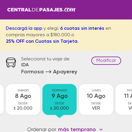
Descargá la app
y elegí:
6 cuotas sin interés
en
compras mayores a $180.000 o
25% OFF con Cuotas sin Tarjeta
.
Seleccioná tu viaje de
Modificar
IDA
Formosa
Apayerey
SABADO
DOMINGO
LUNES
MA
8 Ago
9 Ago
10 Ago
11
DESDE
DESDE
DESDE
DE
20.000
20.000
VER
V
$
$
Ordenar por
más temprano