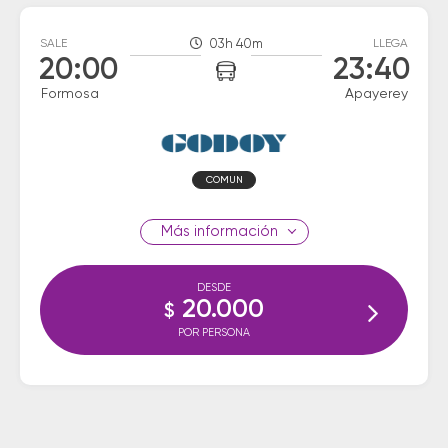
SALE
03h 40m
LLEGA
20:00
23:40
Formosa
Apayerey
COMUN
información
DESDE
20.000
$
POR PERSONA