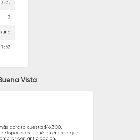
nutos
2
ntina
 1362
Buena Vista
 más barato cuesta $16.300.
io disponibles. Tené en cuenta que
comprar con anticipación.