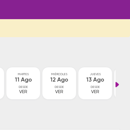
MARTES
MIÉRCOLES
JUEVES
VI
11 Ago
12 Ago
13 Ago
14
DESDE
DESDE
DESDE
D
VER
VER
VER
V