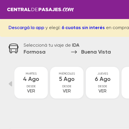
Descargá la app
y elegí:
6 cuotas sin interés
en compra
Seleccioná tu viaje de
IDA
Formosa
Buena Vista
MARTES
MIÉRCOLES
JUEVES
go
4 Ago
5 Ago
6 Ago
DESDE
DESDE
DESDE
VER
VER
VER