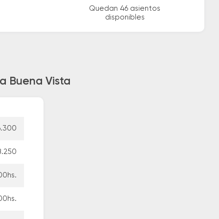
Quedan 46 asientos
disponibles
ia Buena Vista
6.300
8.250
00hs.
00hs.