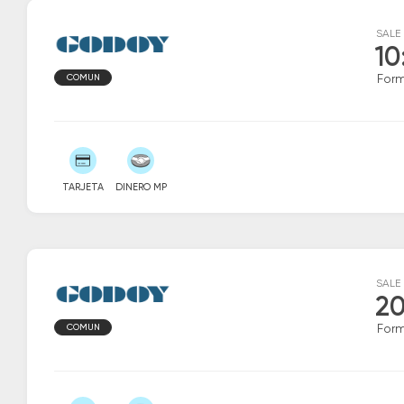
SALE
10
COMUN
For
TARJETA
DINERO MP
SALE
20
COMUN
For