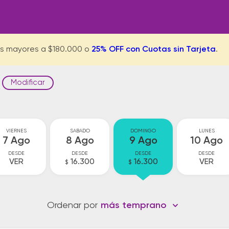
s mayores a $180.000 o
25% OFF con Cuotas sin Tarjeta
.
Modificar
VIERNES
SABADO
DOMINGO
LUNES
7 Ago
8 Ago
9 Ago
10 Ago
DESDE
DESDE
DESDE
DESDE
VER
16.300
16.300
VER
$
$
Ordenar por
más temprano