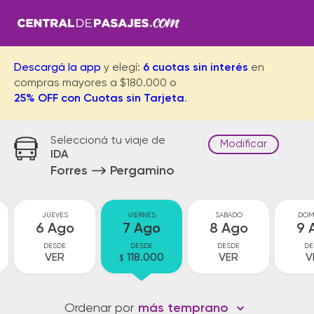
Descargá la app
y elegí:
6 cuotas sin interés
en
compras mayores a $180.000 o
25% OFF con Cuotas sin Tarjeta
.
Seleccioná tu viaje de
Modificar
IDA
Forres
Pergamino
JUEVES
VIERNES
SABADO
DOM
6 Ago
7 Ago
8 Ago
9 
DESDE
DESDE
DESDE
DE
VER
118.000
VER
V
$
Ordenar por
más temprano