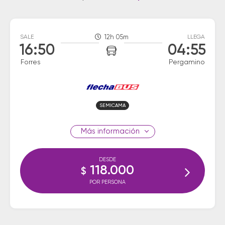
SALE
12h 05m
LLEGA
16:50
04:55
Forres
Pergamino
SEMICAMA
información
DESDE
118.000
$
POR PERSONA