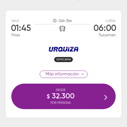
SALE
04h 15m
LLEGA
01:45
06:00
Frias
Tucuman
SEMICAMA
información
DESDE
32.300
$
POR PERSONA