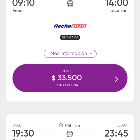
09:10
14:00
Frias
Tucuman
SEMICAMA
información
DESDE
33.500
$
POR PERSONA
SALE
04h 15m
LLEGA
19:30
23:45