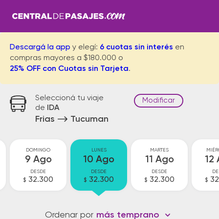
Descargá la app
y elegí:
6 cuotas sin interés
en
compras mayores a $180.000 o
25% OFF con Cuotas sin Tarjeta
.
Seleccioná tu viaje
Modificar
de
IDA
Frias
Tucuman
DOMINGO
LUNES
MARTES
MIÉR
9 Ago
10 Ago
11 Ago
12
DESDE
DESDE
DESDE
DE
32.300
32.300
32.300
32
$
$
$
$
Ordenar por
más temprano