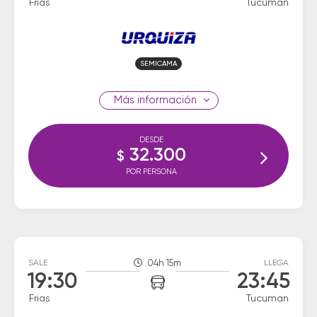
Frias
Tucuman
SEMICAMA
información
DESDE
32.300
$
POR PERSONA
SALE
04h 15m
LLEGA
19:30
23:45
Frias
Tucuman