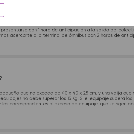
 presentarme en la terminal de micros?
 presentarse con 1 hora de anticipación a la salida del colecti
rimos acercarte a la terminal de ómnibus con 2 horas de antic
?
 pequeño que no exceda de 40 x 40 x 25 cm. y una valija que
quipajes no debe superar los 15 Kg. Si el equipaje supera los
tes correspondientes al exceso de equipaje, que se rigen por 