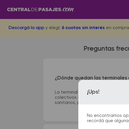
Descargá la app
y elegí:
6 cuotas sin interés
en compra
Preguntas frec
¿Dónde quedan las terminales 
¡Ups!
La terminal de ómnibus de General
colectivos de Bahia Blanca se encue
sanitarios, paradas de taxi o remis 
No encontramos opcio
recordá que algunas