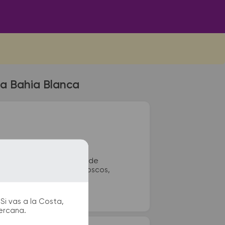
 a Bahia Blanca
ependencia. La terminal de
e bus podrás encontrar kioscos,
o durante tu viaje.
Si vas a la Costa,
cercana.