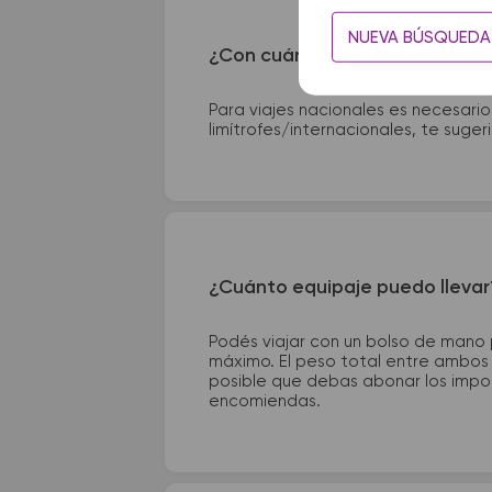
NUEVA BÚSQUEDA
¿Con cuánta anticipación debo
Para viajes nacionales es necesario
limítrofes/internacionales, te suge
¿Cuánto equipaje puedo llevar
Podés viajar con un bolso de mano
máximo. El peso total entre ambos e
posible que debas abonar los impor
encomiendas.