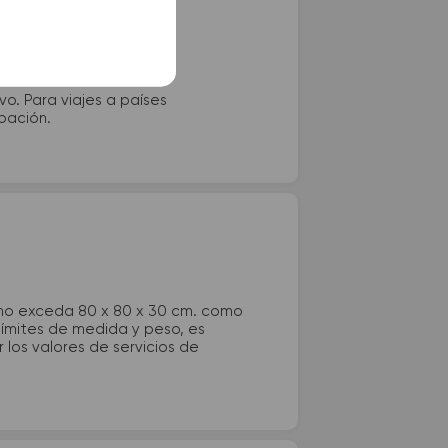
vo. Para viajes a países
ipación.
 no exceda 80 x 80 x 30 cm. como
 límites de medida y peso, es
los valores de servicios de