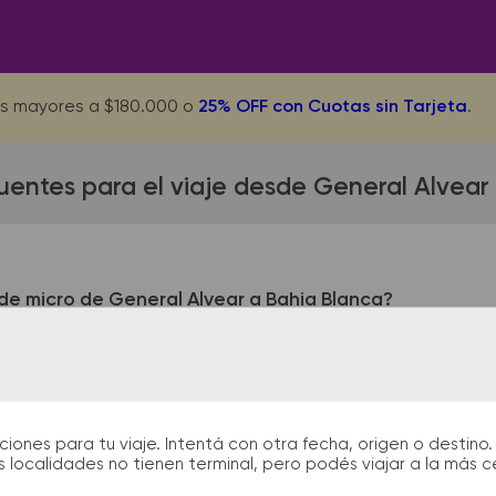
s mayores a $180.000 o
25% OFF con Cuotas sin Tarjeta
.
uentes para el viaje desde General Alvear
de micro de General Alvear a Bahia Blanca?
 Alvear queda ubicada en Terminal - Intendente Morales e Ind
ntra en Terminal - Luis Maria Drago 1906. En las terminales d
y puntos de información que te facilitarán la partida y el arrib
nes para tu viaje. Intentá con otra fecha, origen o destino. 
 localidades no tienen terminal, pero podés viajar a la más 